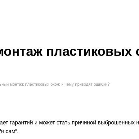
онтаж пластиковых о
ный монтаж пластиковых окон: к чему приводят ошибки?
ет гарантий и может стать причиной выброшенных н
я сам".