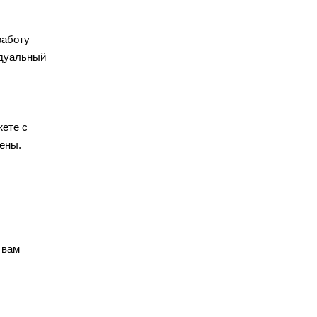
работу
идуальный
жете с
ены.
 вам