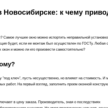
 Новосибирске: к чему приво
ы? Самое лучшее окно можно испортить неправильной установко
кция будет, если ее монтаж был осуществлен по ГОСТу. Любая 
х окон и можно ли его произвести самостоятельно?
мому?
 "под ключ", пусть несущественно, но влияют на стоимость. И 
ых работ. На первый взгляд, заполнить проем оконной конструк
лючают в цену заказа. Производитель, зная о последствиях
благополучного сценария. Не имея практических навыков, осущ