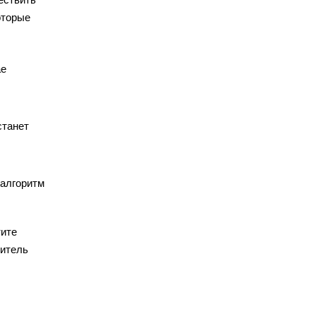
оторые
ае
станет
 алгоритм
тите
итель