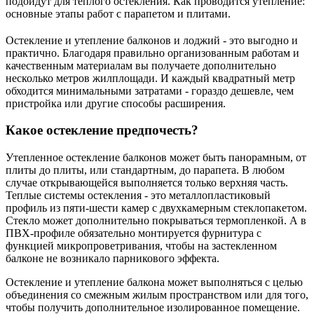
подойдут для теплого остекления. Как проводится утепление:
основные этапы работ с парапетом и плитами.
Остекление и утепление балконов и лоджий - это выгодно и
практично. Благодаря правильно организованным работам и
качественным материалам вы получаете дополнительно
несколько метров жилплощади. И каждый квадратный метр
обходится минимальными затратами - гораздо дешевле, чем
пристройка или другие способы расширения.
Какое остекление предпочесть?
Утепленное остекление балконов может быть панорамным, от
плиты до плиты, или стандартным, до парапета. В любом
случае открывающейся выполняется только верхняя часть.
Теплые системы остекления - это металлопластиковый
профиль из пяти-шести камер с двухкамерным стеклопакетом.
Стекло может дополнительно покрываться термопленкой. А в
ПВХ-профиле обязательно монтируется фурнитура с
функцией микропроветривания, чтобы на застекленном
балконе не возникало парникового эффекта.
Остекление и утепление балкона может выполняться с целью
объединения со смежным жилым пространством или для того,
чтобы получить дополнительное изолированное помещение.