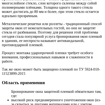
многослойное стекло, слои которого склеены между собой
полимерными плёнками. Толщина одного такого стекла
может достигать до 80 мм и более, при этом стекло остается
идеально прозрачным.
Металлические решетки или роллеты - традиционный способ
защиты окон от нежелательных гостей, но они не защитят
стекла от разбивания. Поэтому для решения этой проблемы
сегодня стала популярной услуга бронирования окон пленкой
в зданиях, ее неспроста называют антивандальной,
противоударной пленкой.
Процесс монтажа ударопрочной пленки требует особого
внимания, профессиональных навыков и слаженности в
работе.
Так же окно может быть защищено пленкой по ТУ 5924-010-
11523899-2015
Область применения
Бронирование окна защитной пленкой обязательно там,
где:
высокий риск преднамеренного уничтожения окон (из-
за скрытых за другими материалами или с учетом