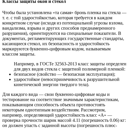
Классы защиты окон и стекол
Чтобы была установлена «та самая» бронь пленка на стекла —
т. е. с той ударостойкостью, которая требуется в каждом
конкретном случае (исходя из потенциальной угрозы взлома,
вандализма, взрыва и других способов преднамеренного
разрушения), ориентируются на специальные показатели. В
документах, регламентирующих государственные стандарты,
касающиеся стекол, их безопасность и ударостойкость
маркируются буквенно-цифровым кодом, называемым
классом защиты.
Например, в ГОСТе 32563-2013 класс защиты определен
для двух видов стекла с защитной полимерной пленкой:
безопасное (свойство — безопасная эксплуатация);
ударостойкое (невосприимчивость к разрушительной
кинетической энергии твердого тела).
Для каждого вида — свои буквенно-цифровые коды и
тестирование на соответствие значимым характеристикам,
показывающим способность объекта противостоять
некоторым однотипным воздействиям. Рассмотрим,
например, определяющий ударостойкость класс «A» —
проверка прочности шарик массой 4.11 (погрешность 0.06) кг:
он должен упасть с заданной высоты (погрешность плюс-