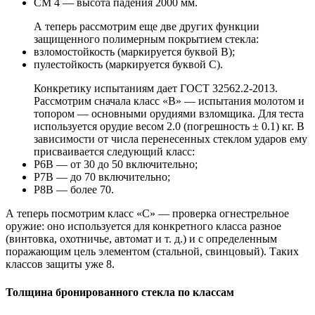
СМ 4 — высота падения 2000 мм.
А теперь рассмотрим еще две других функции
защищенного полимерным покрытием стекла:
взломостойкость (маркируется буквой В);
пулестойкость (маркируется буквой С).
Конкретику испытаниям дает ГОСТ 32562.2-2013.
Рассмотрим сначала класс «B» — испытания молотом и
топором — основными орудиями взломщика. Для теста
используется орудие весом 2.0 (погрешность ± 0.1) кг. В
зависимости от числа перенесенных стеклом ударов ему
присваивается следующий класс:
Р6В — от 30 до 50 включительно;
Р7В — до 70 включительно;
Р8В — более 70.
А теперь посмотрим класс «C» — проверка огнестрельное
оружие: оно используется для конкретного класса разное
(винтовка, охотничье, автомат и т. д.) и с определенным
поражающим цель элементом (стальной, свинцовый). Таких
классов защиты уже 8.
Толщина бронированного стекла по классам