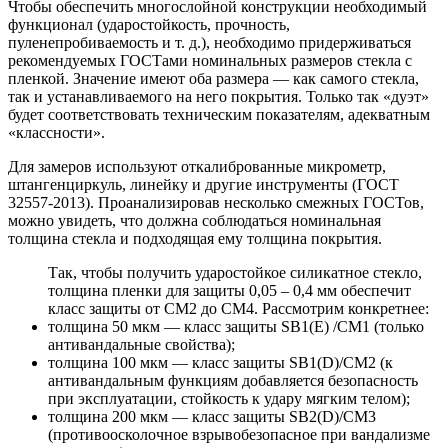
Чтобы обеспечить многослойной конструкции необходимый
функционал (ударостойкость, прочность,
пуленепробиваемость и т. д.), необходимо придерживаться
рекомендуемых ГОСТами номинальных размеров стекла с
пленкой. Значение имеют оба размера — как самого стекла,
так и устанавливаемого на него покрытия. Только так «дуэт»
будет соответствовать техническим показателям, адекватным
«классности».
Для замеров используют откалиброванные микрометр,
штангенциркуль, линейку и другие инструменты (ГОСТ
32557-2013). Проанализировав несколько смежных ГОСТов,
можно увидеть, что должна соблюдаться номинальная
толщина стекла и подходящая ему толщина покрытия.
Так, чтобы получить ударостойкое силикатное стекло,
толщина пленки для защиты 0,05 – 0,4 мм обеспечит
класс защиты от СМ2 до СМ4. Рассмотрим конкретнее:
толщина 50 мкм — класс защиты SB1(E) /СМ1 (только
антивандальные свойства);
толщина 100 мкм — класс защиты SB1(D)/СМ2 (к
антивандальным функциям добавляется безопасность
при эксплуатации, стойкость к удару мягким телом);
толщина 200 мкм — класс защиты SB2(D)/СМ3
(противоосколочное взрывобезопасное при вандализме