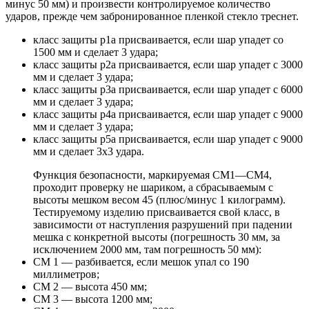
минус 50 мм) и произвести контролируемое количество
ударов, прежде чем забронированное пленкой стекло треснет.
класс защиты р1а присваивается, если шар упадет со
1500 мм и сделает 3 удара;
класс защиты р2а присваивается, если шар упадет с 3000
мм и сделает 3 удара;
класс защиты р3а присваивается, если шар упадет с 6000
мм и сделает 3 удара;
класс защиты р4а присваивается, если шар упадет с 9000
мм и сделает 3 удара;
класс защиты р5а присваивается, если шар упадет с 9000
мм и сделает 3х3 удара.
Функция безопасности, маркируемая СМ1—СМ4,
проходит проверку не шариком, а сбрасываемым с
высоты мешком весом 45 (плюс/минус 1 килограмм).
Тестируемому изделию присваивается свой класс, в
зависимости от наступления разрушений при падении
мешка с конкретной высоты (погрешность 30 мм, за
исключением 2000 мм, там погрешность 50 мм):
СМ 1 — разбивается, если мешок упал со 190
миллиметров;
СМ 2 — высота 450 мм;
СМ 3 — высота 1200 мм;